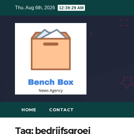
Skip
Thu. Aug 6th, 2026
12:39:29 AM
to
content
HOME
CONTACT
Tag:
bedrijfsgroei