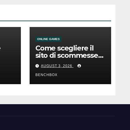
ONLINE GAMES
e
Come scegliere il
sito di scommesse
e
giusto
AUGUST 3, 2026
BENCHBOX