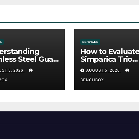
S
SERVICES
erstanding
How to Evaluat
nless Steel Gua
Simparica Trio
Tools
Before Purchas
ST 5, 2026
AUGUST 5, 2026
BOX
BENCHBOX