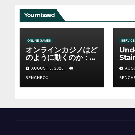
You missed
ONLINE GAMES
SERVICE
オンラインカジノはど
Und
のように動くのか：ゲ
Stai
ームと決済の仕組み
Sha 
AUGUST 5, 2026
AUGU
BENCHBOX
BENCH