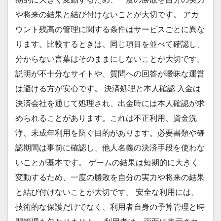
や将来の結果と結び付けないことが大切です。 アカ
ウント残高の管理に関する条件はサービスごとに異な
ります。比較するときは、同じ項目を並べて確認し、
分からない言葉はそのままにしないことが大切です。
説明が不十分なサイトや、質問への回答が曖昧な運営
は避ける方が安心です。 決済処理と本人確認 入金は
決済会社を通じて処理され、出金時には本人確認が求
められることがあります。これは不正利用、資金洗
浄、未成年利用を防ぐ目的があります。必要書類や確
認期間は事前に確認し、他人名義の決済手段を使わな
いことが基本です。 ゲームの結果は短期的に大きく
変動するため、一度の勝敗を自分の実力や将来の結果
と結び付けないことが大切です。 安全な利用には、
技術的な保護だけでなく、利用者自身の予算管理と時