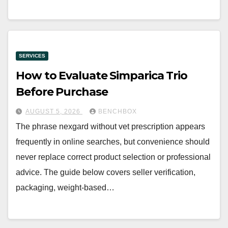
SERVICES
How to Evaluate Simparica Trio
Before Purchase
AUGUST 5, 2026
BENCHBOX
The phrase nexgard without vet prescription appears
frequently in online searches, but convenience should
never replace correct product selection or professional
advice. The guide below covers seller verification,
packaging, weight-based…