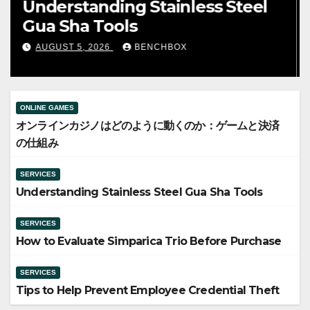
オンラインカジノはどのように動
くのか：ゲームと決済の仕組み
AUGUST 5, 2026
BENCHBOX
ONLINE GAMES
オンラインカジノはどのように動くのか：ゲームと決済
の仕組み
SERVICES
Understanding Stainless Steel Gua Sha Tools
SERVICES
How to Evaluate Simparica Trio Before Purchase
SERVICES
Tips to Help Prevent Employee Credential Theft