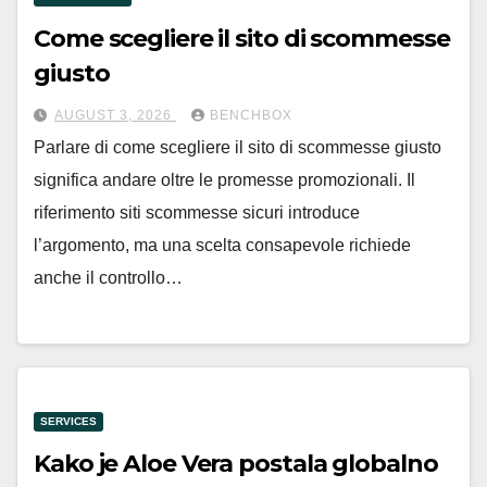
Come scegliere il sito di scommesse
giusto
AUGUST 3, 2026
BENCHBOX
Parlare di come scegliere il sito di scommesse giusto
significa andare oltre le promesse promozionali. Il
riferimento siti scommesse sicuri introduce
l’argomento, ma una scelta consapevole richiede
anche il controllo…
SERVICES
Kako je Aloe Vera postala globalno