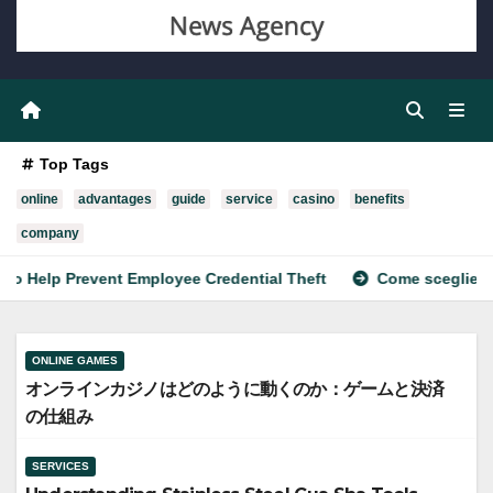
Top Tags
online
advantages
guide
service
casino
benefits
company
 Prevent Employee Credential Theft
Come scegliere il sito 
ONLINE GAMES
オンラインカジノはどのように動くのか：ゲームと決済
の仕組み
SERVICES