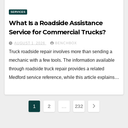
SERVICES
What Is a Roadside Assistance
Service for Commercial Trucks?
AUGUST 1, 2026
BENCHBOX
Truck roadside repair involves more than sending a
mechanic with a few tools. The information available
through roadside truck repair provides a related
Medford service reference, while this article explains…
Posts
1
2
…
232
pagination