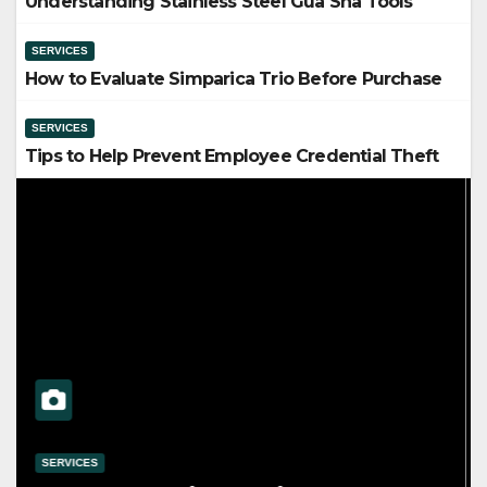
Understanding Stainless Steel Gua Sha Tools
SERVICES
How to Evaluate Simparica Trio Before Purchase
SERVICES
Tips to Help Prevent Employee Credential Theft
ONLINE GAMES