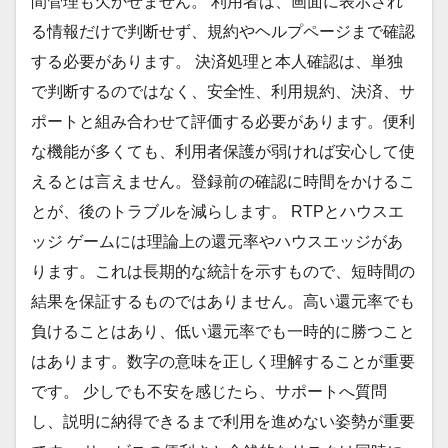
間管理も欠かせません。 利用者は、画面に表示され
る情報だけで判断せず、規約やヘルプページまで確認
する必要があります。 決済処理と本人確認は、単独
で判断するのではなく、安全性、利用規約、決済、サ
ポートと組み合わせて評価する必要があります。便利
な機能が多くても、利用者保護が弱ければ安心して使
えるとは言えません。登録前の確認に時間をかけるこ
とが、後のトラブルを減らします。 RTPとハウスエ
ッジ ゲームには理論上の還元率やハウスエッジがあ
ります。これは長期的な統計を示すもので、短時間の
結果を保証するものではありません。高い還元率でも
負けることはあり、低い還元率でも一時的に勝つこと
はあります。数字の意味を正しく理解することが重要
です。 少しでも不安を感じたら、サポートへ質問
し、説明に納得できるまで利用を進めない姿勢が重要