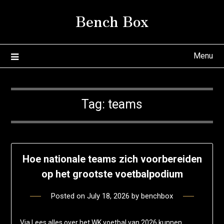
Skip
Bench Box
to
content
Menu
Tag:
teams
Hoe nationale teams zich voorbereiden
op het grootste voetbalpodium
Posted on
July 18, 2026
by
benchbox
Via Lees alles over het WK voetbal van 2026 kunnen