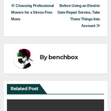
Post
Choosing Professional
Before Using an Electric
Movers for a Stress-Free
Gate Repair Service, Take
navigation
Move
These Things Into
Account
By
benchbox
Related Post