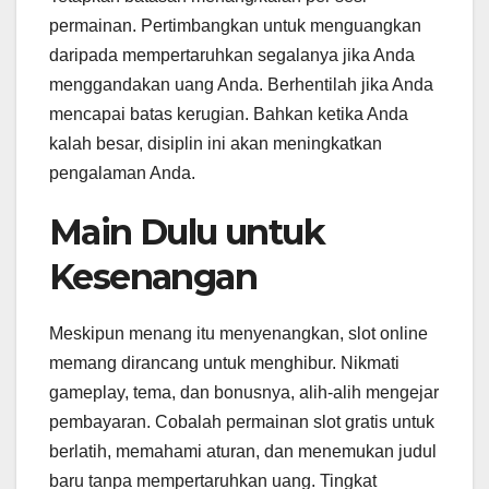
permainan. Pertimbangkan untuk menguangkan
daripada mempertaruhkan segalanya jika Anda
menggandakan uang Anda. Berhentilah jika Anda
mencapai batas kerugian. Bahkan ketika Anda
kalah besar, disiplin ini akan meningkatkan
pengalaman Anda.
Main Dulu untuk
Kesenangan
Meskipun menang itu menyenangkan, slot online
memang dirancang untuk menghibur. Nikmati
gameplay, tema, dan bonusnya, alih-alih mengejar
pembayaran. Cobalah permainan slot gratis untuk
berlatih, memahami aturan, dan menemukan judul
baru tanpa mempertaruhkan uang. Tingkat