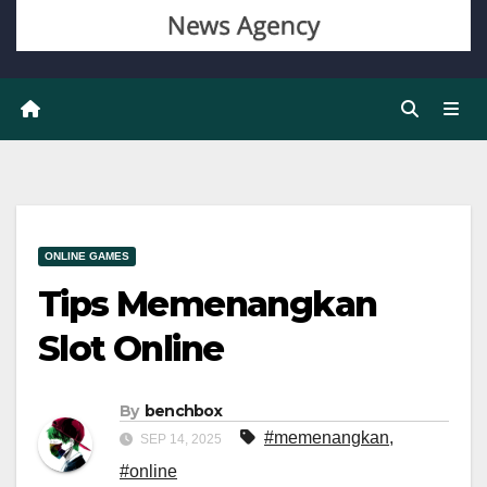
ONLINE GAMES
Tips Memenangkan
Slot Online
By
benchbox
#memenangkan
,
SEP 14, 2025
#online