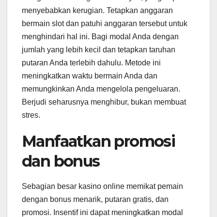
menyebabkan kerugian. Tetapkan anggaran
bermain slot dan patuhi anggaran tersebut untuk
menghindari hal ini. Bagi modal Anda dengan
jumlah yang lebih kecil dan tetapkan taruhan
putaran Anda terlebih dahulu. Metode ini
meningkatkan waktu bermain Anda dan
memungkinkan Anda mengelola pengeluaran.
Berjudi seharusnya menghibur, bukan membuat
stres.
Manfaatkan promosi
dan bonus
Sebagian besar kasino online memikat pemain
dengan bonus menarik, putaran gratis, dan
promosi. Insentif ini dapat meningkatkan modal