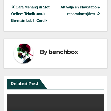
Post
Cara Menang di Slot
Att välja en PlayStation-
Online: Teknik untuk
reparationstjänst
navigation
Bermain Lebih Cerdik
By
benchbox
Related Post