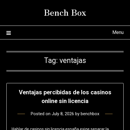
Skip
Bench Box
to
content
Menu
Tag:
ventajas
Ventajas percibidas de los casinos
online sin licencia
Posted on
July 8, 2026
by
benchbox
Hablar de casinos sin licencia españa exige separar la