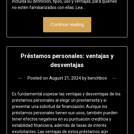
incluida su definición, tipos, uso y ventajas, para quienes
no estén familiarizados con ellas. Lea…
Continue reading
Préstamos personales: ventajas y
desventajas
Posted on
August 21, 2024
by
benchbox
Es fundamental sopesar las ventajas y desventajas de los
préstamos personales al elegir un prestamista y si
presentar una solicitud de financiación. Aunque los
préstamos personales tienen sus usos, también pueden
tener efectos negativos en su puntuación crediticia y
estabilidad financiera, además de tasas de interés
exorbitantes. Las ventajas de estos préstamos aún