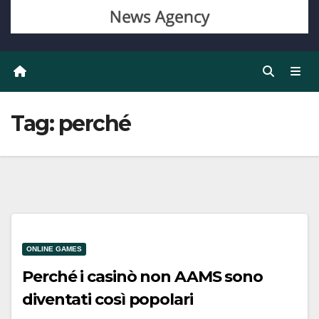
Tag:
perché
ONLINE GAMES
Perché i casinò non AAMS sono
diventati così popolari