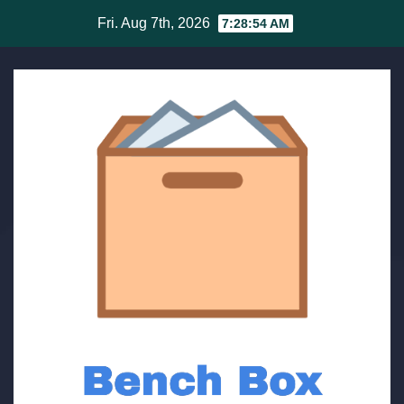
Skip
Fri. Aug 7th, 2026
7:28:55 AM
to
content