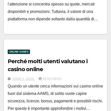
l'attenzione si concentra spesso su quote, mercati
disponibili e promozioni. Tuttavia, il valore di una
piattaforma non dipende soltanto dalla quantità di…
ONLINE GAMES
Perché molti utenti valutano i
casino online
JUNE 7, 2026
BENCHBOX
Quando un utente cerca informazioni sui casino online
fuori dal sistema AAMS, di solito vuole capire
sicurezza, licenze, bonus, pagamenti e possibili rischi.
Per questo è importante approfondire i motivi…