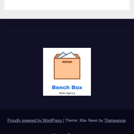
Proudly powered by WordPress
|
Theme: Max News by
Themeansar
.