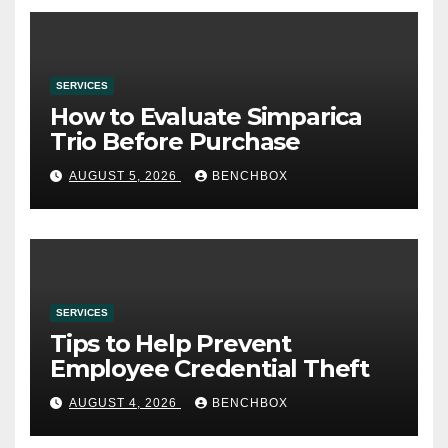
SERVICES
How to Evaluate Simparica
Trio Before Purchase
AUGUST 5, 2026
BENCHBOX
SERVICES
Tips to Help Prevent
Employee Credential Theft
AUGUST 4, 2026
BENCHBOX