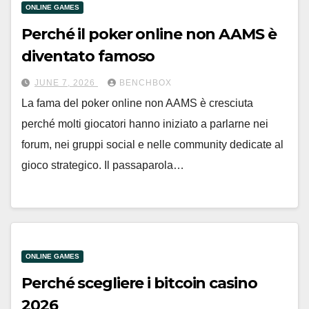
ONLINE GAMES
Perché il poker online non AAMS è
diventato famoso
JUNE 7, 2026
BENCHBOX
La fama del poker online non AAMS è cresciuta
perché molti giocatori hanno iniziato a parlarne nei
forum, nei gruppi social e nelle community dedicate al
gioco strategico. Il passaparola…
ONLINE GAMES
Perché scegliere i bitcoin casino
2026