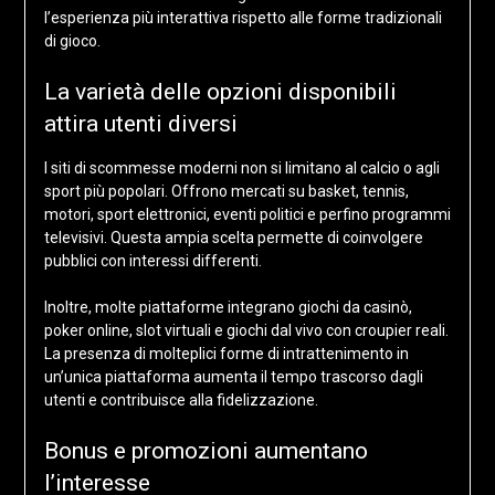
l’esperienza più interattiva rispetto alle forme tradizionali
di gioco.
La varietà delle opzioni disponibili
attira utenti diversi
I siti di scommesse moderni non si limitano al calcio o agli
sport più popolari. Offrono mercati su basket, tennis,
motori, sport elettronici, eventi politici e perfino programmi
televisivi. Questa ampia scelta permette di coinvolgere
pubblici con interessi differenti.
Inoltre, molte piattaforme integrano giochi da casinò,
poker online, slot virtuali e giochi dal vivo con croupier reali.
La presenza di molteplici forme di intrattenimento in
un’unica piattaforma aumenta il tempo trascorso dagli
utenti e contribuisce alla fidelizzazione.
Bonus e promozioni aumentano
l’interesse