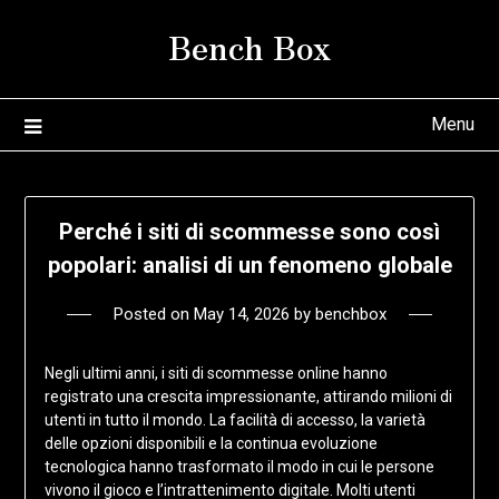
Skip
Bench Box
to
content
Menu
Perché i siti di scommesse sono così
popolari: analisi di un fenomeno globale
Posted on
May 14, 2026
by
benchbox
Negli ultimi anni, i siti di scommesse online hanno
registrato una crescita impressionante, attirando milioni di
utenti in tutto il mondo. La facilità di accesso, la varietà
delle opzioni disponibili e la continua evoluzione
tecnologica hanno trasformato il modo in cui le persone
vivono il gioco e l’intrattenimento digitale. Molti utenti