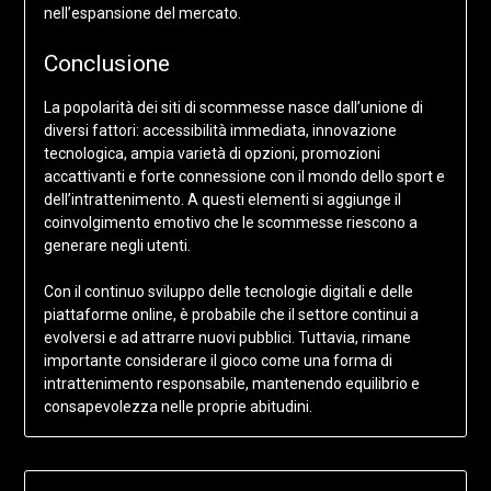
nell’espansione del mercato.
Conclusione
La popolarità dei siti di scommesse nasce dall’unione di
diversi fattori: accessibilità immediata, innovazione
tecnologica, ampia varietà di opzioni, promozioni
accattivanti e forte connessione con il mondo dello sport e
dell’intrattenimento. A questi elementi si aggiunge il
coinvolgimento emotivo che le scommesse riescono a
generare negli utenti.
Con il continuo sviluppo delle tecnologie digitali e delle
piattaforme online, è probabile che il settore continui a
evolversi e ad attrarre nuovi pubblici. Tuttavia, rimane
importante considerare il gioco come una forma di
intrattenimento responsabile, mantenendo equilibrio e
consapevolezza nelle proprie abitudini.