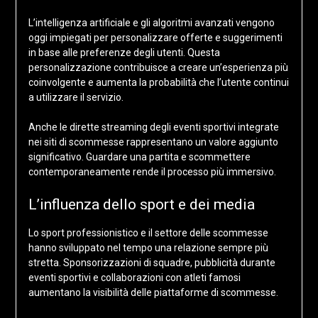
L’intelligenza artificiale e gli algoritmi avanzati vengono
oggi impiegati per personalizzare offerte e suggerimenti
in base alle preferenze degli utenti. Questa
personalizzazione contribuisce a creare un’esperienza più
coinvolgente e aumenta la probabilità che l’utente continui
a utilizzare il servizio.
Anche le dirette streaming degli eventi sportivi integrate
nei siti di scommesse rappresentano un valore aggiunto
significativo. Guardare una partita e scommettere
contemporaneamente rende il processo più immersivo.
L’influenza dello sport e dei media
Lo sport professionistico e il settore delle scommesse
hanno sviluppato nel tempo una relazione sempre più
stretta. Sponsorizzazioni di squadre, pubblicità durante
eventi sportivi e collaborazioni con atleti famosi
aumentano la visibilità delle piattaforme di scommesse.