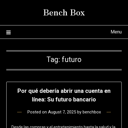
Skip
Bench Box
to
content
Menu
Tag:
futuro
Por qué debería abrir una cuenta en
línea: Su futuro bancario
Posted on
August 7, 2025
by
benchbox
Desde las compras y el entretenimiento hasta la salud y la