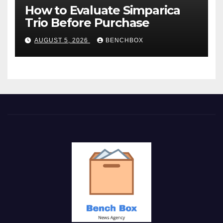
How to Evaluate Simparica
Trio Before Purchase
AUGUST 5, 2026
BENCHBOX