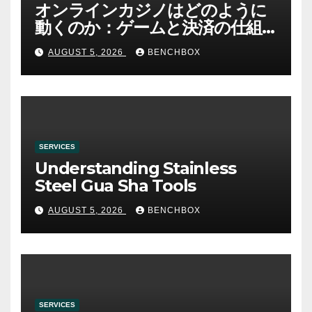
オンラインカジノはどのように
動くのか：ゲームと決済の仕組
み
AUGUST 5, 2026
BENCHBOX
SERVICES
Understanding Stainless
Steel Gua Sha Tools
AUGUST 5, 2026
BENCHBOX
SERVICES