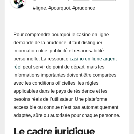
#ligne
,
#pourquoi
,
#prudence
Pour comprendre pourquoi le casino en ligne
demande de la prudence, il faut distinguer
information utile, publicité et responsabilité
personnelle. La ressource
casino en ligne argent
réel
peut servir de point de départ, mais les
informations importantes doivent être comparées
avec les conditions officielles, les règles
applicables dans le pays de résidence et les
besoins réels de l’utilisateur. Une plateforme
accessible ou connue n’est pas automatiquement
adaptée, sûre ou autorisée pour chaque personne.
Le cadre juridique