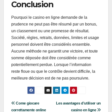
Conclusion
Pourquoi le casino en ligne demande de la
prudence ne peut pas être résumé par un bonus,
un classement ou une promesse de résultat.
Société, règles, retraits, données, limites et usage
personnel doivent être considérés ensemble.
Aucune méthode ne garantit une victoire, et toute
somme déposée doit être considérée comme
potentiellement perdue. Lorsque l’information
reste floue ou que le contrôle devient difficile, la
meilleure décision est de ne pas poursuivre.
Post
Come giocare
Les avantages d’utiliser un
correttamente online
casino en ligne