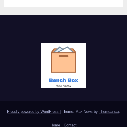
Proudly powered by WordPress
|
Theme: Max News by
Themeansar
.
Home
Contact