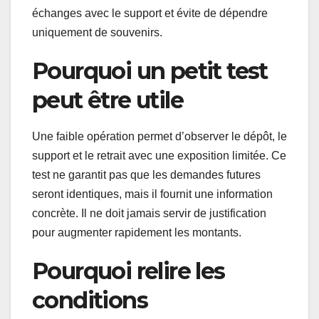
échanges avec le support et évite de dépendre
uniquement de souvenirs.
Pourquoi un petit test
peut être utile
Une faible opération permet d’observer le dépôt, le
support et le retrait avec une exposition limitée. Ce
test ne garantit pas que les demandes futures
seront identiques, mais il fournit une information
concrète. Il ne doit jamais servir de justification
pour augmenter rapidement les montants.
Pourquoi relire les
conditions