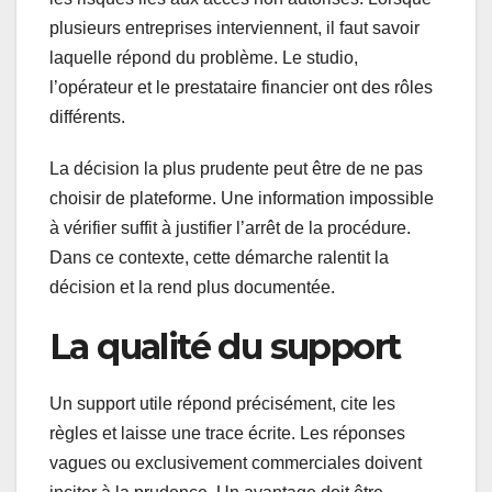
plusieurs entreprises interviennent, il faut savoir
laquelle répond du problème. Le studio,
l’opérateur et le prestataire financier ont des rôles
différents.
La décision la plus prudente peut être de ne pas
choisir de plateforme. Une information impossible
à vérifier suffit à justifier l’arrêt de la procédure.
Dans ce contexte, cette démarche ralentit la
décision et la rend plus documentée.
La qualité du support
Un support utile répond précisément, cite les
règles et laisse une trace écrite. Les réponses
vagues ou exclusivement commerciales doivent