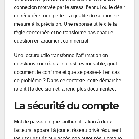
connexion motivée par le stress, l’ennui ou le désir
de récupérer une perte. La qualité du support se
mesure à la précision. Une réponse utile cite la
règle concernée et ne transforme pas chaque
question en argument commercial.
Une lecture utile transforme l’affirmation en
questions concrètes : qui est responsable, quel
document le confirme et que se passe-t-il en cas
de problème ? Dans ce contexte, cette démarche
ralentit la décision et la rend plus documentée.
La sécurité du compte
Mot de passe unique, authentification à deux
facteurs, appareil à jour et réseau privé réduisent
les risques liés aux accès non autorisés. Lorsque