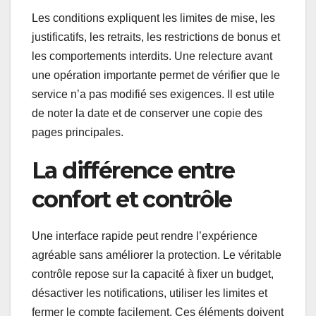
Les conditions expliquent les limites de mise, les
justificatifs, les retraits, les restrictions de bonus et
les comportements interdits. Une relecture avant
une opération importante permet de vérifier que le
service n’a pas modifié ses exigences. Il est utile
de noter la date et de conserver une copie des
pages principales.
La différence entre
confort et contrôle
Une interface rapide peut rendre l’expérience
agréable sans améliorer la protection. Le véritable
contrôle repose sur la capacité à fixer un budget,
désactiver les notifications, utiliser les limites et
fermer le compte facilement. Ces éléments doivent