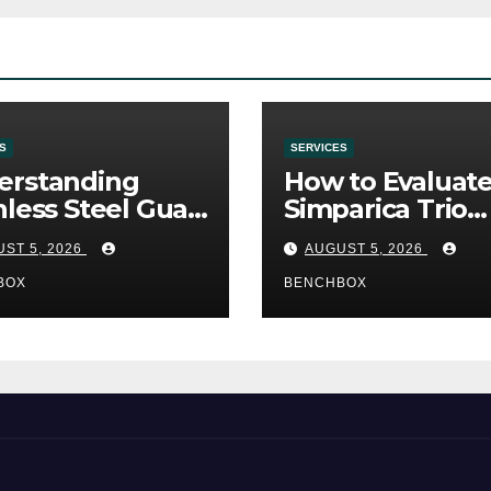
S
SERVICES
erstanding
How to Evaluat
nless Steel Gua
Simparica Trio
Tools
Before Purchas
ST 5, 2026
AUGUST 5, 2026
BOX
BENCHBOX