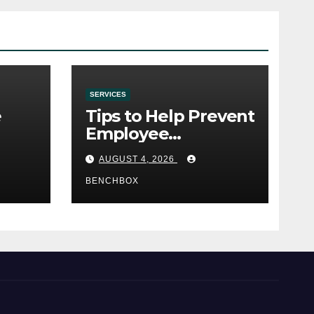
SERVICES
e
Tips to Help Prevent
Employee
e
Credential Theft
AUGUST 4, 2026
BENCHBOX