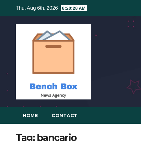
Skip
Thu. Aug 6th, 2026
8:20:28 AM
to
content
HOME
CONTACT
Tag:
bancario