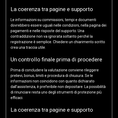
La coerenza tra pagine e supporto
Le informazioni su commissioni, tempi e documenti
dovrebbero essere uguali nelle condizioni, nella pagina dei
pagamenti e nelle risposte del supporto. Una
contraddizione non va ignorata soltanto perché la
registrazione è semplice. Chiedere un chiarimento scritto
crea una traccia utile.
Un controllo finale prima di procedere
Prima di concludere la valutazione conviene rileggere
prelievi, bonus, limiti e procedura di chiusura. Se le
informazioni non coincidono con quanto dichiarato
dall’assistenza, è preferibile non depositare. La possibilità
di rinunciare resta uno degli strumenti di protezione più
efficaci.
La coerenza tra pagine e supporto