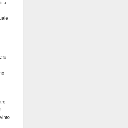
fica
uale
eato
ono
are,
e
vinto