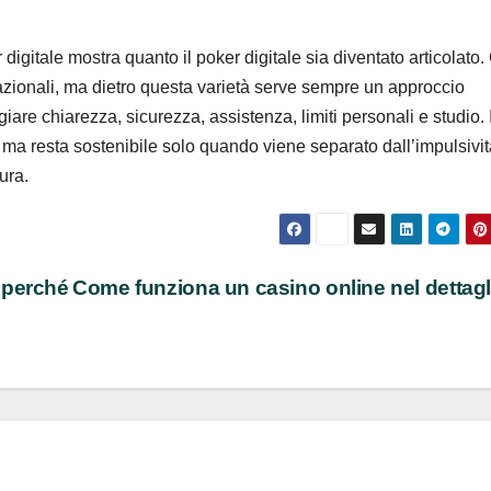
digitale mostra quanto il poker digitale sia diventato articolato.
nazionali, ma dietro questa varietà serve sempre un approccio
iare chiarezza, sicurezza, assistenza, limiti personali e studio. I
 ma resta sostenibile solo quando viene separato dall’impulsivit
ura.
 perché
Come funziona un casino online nel dettag