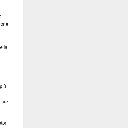
d
zione
e
e
ella
 più
care
tori