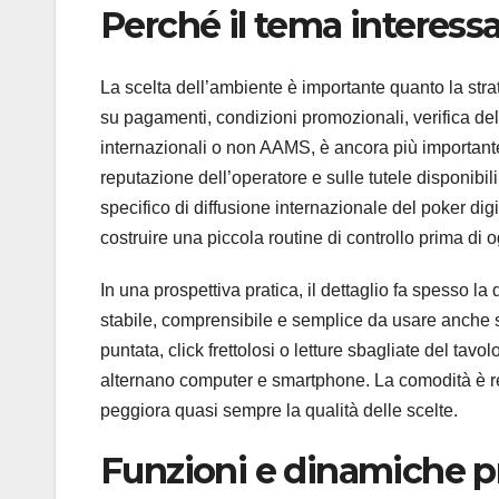
Perché il tema interessa
La scelta dell’ambiente è importante quanto la stra
su pagamenti, condizioni promozionali, verifica dell
internazionali o non AAMS, è ancora più importante 
reputazione dell’operatore e sulle tutele disponibil
specifico di diffusione internazionale del poker digi
costruire una piccola routine di controllo prima di 
In una prospettiva pratica, il dettaglio fa spesso l
stabile, comprensibile e semplice da usare anche su
puntata, click frettolosi o letture sbagliate del tav
alternano computer e smartphone. La comodità è real
peggiora quasi sempre la qualità delle scelte.
Funzioni e dinamiche pr