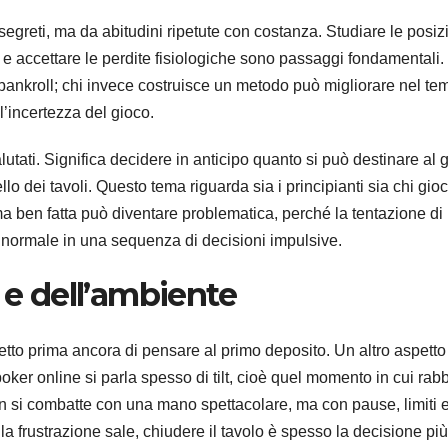
egreti, ma da abitudini ripetute con costanza. Studiare le posizi
i e accettare le perdite fisiologiche sono passaggi fondamentali.
l bankroll; chi invece costruisce un metodo può migliorare nel te
l’incertezza del gioco.
lutati. Significa decidere in anticipo quanto si può destinare al 
lo dei tavoli. Questo tema riguarda sia i principianti sia chi gio
a ben fatta può diventare problematica, perché la tentazione di
 normale in una sequenza di decisioni impulsive.
 e dell’ambiente
etto prima ancora di pensare al primo deposito. Un altro aspetto
poker online si parla spesso di tilt, cioè quel momento in cui rabb
t non si combatte con una mano spettacolare, ma con pause, limiti 
la frustrazione sale, chiudere il tavolo è spesso la decisione più