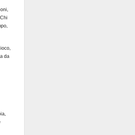
oni,
 Chi
mpo,
gioco,
ca da
ia,
e