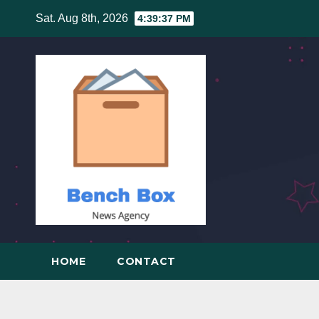
Skip
Sat. Aug 8th, 2026
4:39:38 PM
to
content
HOME
CONTACT