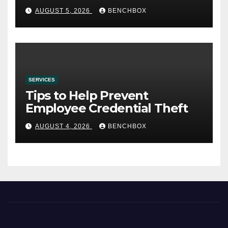
AUGUST 5, 2026
BENCHBOX
SERVICES
Tips to Help Prevent
Employee Credential Theft
AUGUST 4, 2026
BENCHBOX