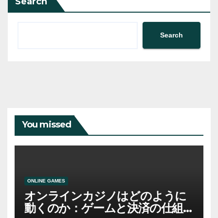
Search
Search
You missed
ONLINE GAMES
オンラインカジノはどのように
動くのか：ゲームと決済の仕組