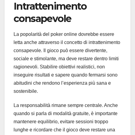
Intrattenimento
consapevole
La popolarità del poker online dovrebbe essere
letta anche attraverso il concetto di intrattenimento
consapevole. Il gioco può essere divertente,
sociale e stimolante, ma deve restare dentro limiti
ragionevoli. Stabilire obiettivi realistici, non
inseguire risultati e sapere quando fermarsi sono
abitudini che rendono l’esperienza più sana e
sostenibile.
La responsabilità rimane sempre centrale. Anche
quando si parla di modalità gratuite, è importante
mantenere equilibrio, evitare sessioni troppo
lunghe e ricordare che il gioco deve restare una