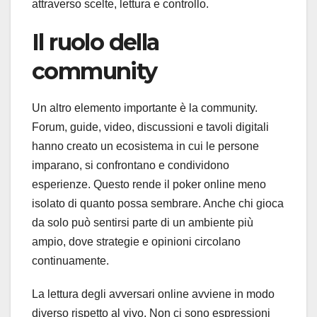
attraverso scelte, lettura e controllo.
Il ruolo della
community
Un altro elemento importante è la community.
Forum, guide, video, discussioni e tavoli digitali
hanno creato un ecosistema in cui le persone
imparano, si confrontano e condividono
esperienze. Questo rende il poker online meno
isolato di quanto possa sembrare. Anche chi gioca
da solo può sentirsi parte di un ambiente più
ampio, dove strategie e opinioni circolano
continuamente.
La lettura degli avversari online avviene in modo
diverso rispetto al vivo. Non ci sono espressioni