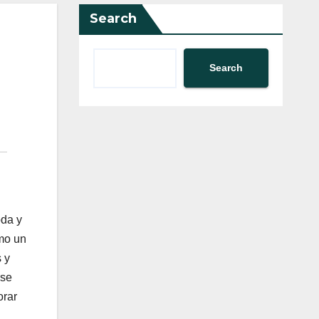
Search
Search
oda y
omo un
 y
rse
orar