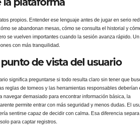
 la plataforma
matos propios. Entender ese lenguaje antes de jugar en serio re
, cómo se abandonan mesas, cómo se consulta el historial y cóm
pero se vuelven importantes cuando la sesión avanza rápido. Un
iones con más tranquilidad.
 punto de vista del usuario
rio significa preguntarse si todo resulta claro sin tener que bus
 las reglas de torneos y las herramientas responsables deberían 
 a navegar demasiado para encontrar información básica, la
parente permite entrar con más seguridad y menos dudas. El us
ería sentirse capaz de decidir con calma. Esa diferencia separ
olo para captar registros.