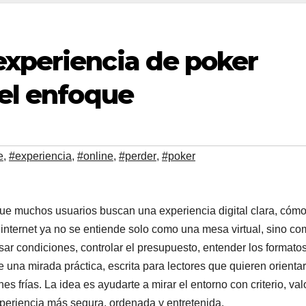
experiencia de poker
 el enfoque
e
,
#experiencia
,
#online
,
#perder
,
#poker
ue muchos usuarios buscan una experiencia digital clara, cóm
n internet ya no se entiende solo como una mesa virtual, sino c
sar condiciones, controlar el presupuesto, entender los formatos
 una mirada práctica, escrita para lectores que quieren orienta
 frías. La idea es ayudarte a mirar el entorno con criterio, val
xperiencia más segura, ordenada y entretenida.