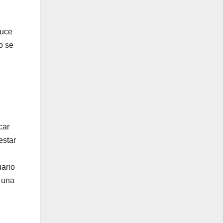
duce
o se
car
estar
uario
a una