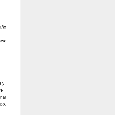
maño
arse
s y
ve
enar
mpo.