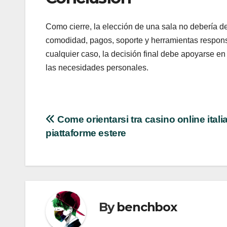
Como cierre, la elección de una sala no debería d
comodidad, pagos, soporte y herramientas respons
cualquier caso, la decisión final debe apoyarse en
las necesidades personales.
Post
Come orientarsi tra casino online italia
piattaforme estere
navigation
By
benchbox