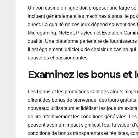
Un bon casino en ligne doit proposer une large séle
incluent généralement les machines à sous, le poker,
direct. La qualité de ces jeux dépend souvent des
Microgaming, NetEnt, Playtech et Evolution Gaming
qualité. Une plateforme partenaire de fournisseurs 
Il est également judicieux de choisir un casino qu
nouvelles et passionnantes.
Examinez les bonus et 
Les bonus et les promotions sont des atouts majeur
offrent des bonus de bienvenue, des tours gratuits
nouveaux utilisateurs et fidéliser les joueurs exista
de lire attentivement les conditions générales. Les c
peuvent avoir un impact significatif sur la valeur
conditions de bonus transparentes et réalistes, c