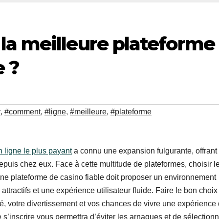
la meilleure plateforme
e ?
r
,
#comment
,
#ligne
,
#meilleure
,
#plateforme
 ligne le plus payant
a connu une expansion fulgurante, offrant
epuis chez eux. Face à cette multitude de plateformes, choisir l
Une plateforme de casino fiable doit proposer un environnement
ttractifs et une expérience utilisateur fluide. Faire le bon choix
ité, votre divertissement et vos chances de vivre une expérience
 s’inscrire vous permettra d’éviter les arnaques et de sélection