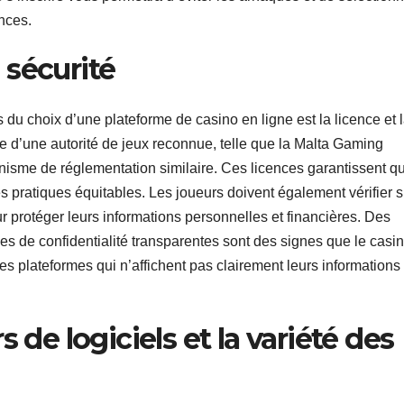
nces.
a sécurité
 du choix d’une plateforme de casino en ligne est la licence et 
de d’une autorité de jeux reconnue, telle que la Malta Gaming
isme de réglementation similaire. Ces licences garantissent qu
s pratiques équitables. Les joueurs doivent également vérifier si
r protéger leurs informations personnelles et financières. Des
es de confidentialité transparentes sont des signes que le casi
les plateformes qui n’affichent pas clairement leurs informations
 de logiciels et la variété des