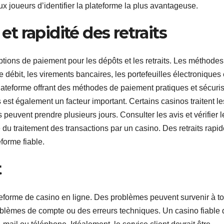
x joueurs d’identifier la plateforme la plus avantageuse.
 rapidité des retraits
ptions de paiement pour les dépôts et les retraits. Les méthodes
e débit, les virements bancaires, les portefeuilles électroniques 
lateforme offrant des méthodes de paiement pratiques et sécuri
ts est également un facteur important. Certains casinos traitent le
euvent prendre plusieurs jours. Consulter les avis et vérifier l
 du traitement des transactions par un casino. Des retraits rapid
forme fiable.
t
ateforme de casino en ligne. Des problèmes peuvent survenir à to
blèmes de compte ou des erreurs techniques. Un casino fiable 