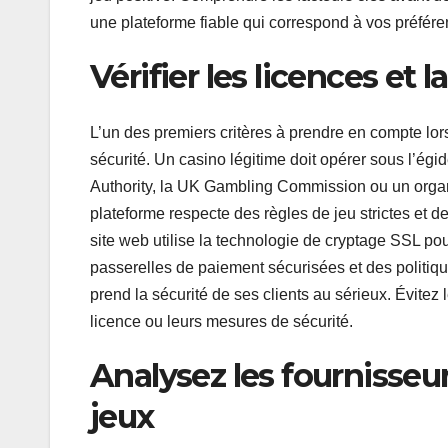
une plateforme fiable qui correspond à vos préfére
Vérifier les licences et l
L’un des premiers critères à prendre en compte lors
sécurité. Un casino légitime doit opérer sous l’égi
Authority, la UK Gambling Commission ou un organ
plateforme respecte des règles de jeu strictes et de
site web utilise la technologie de cryptage SSL pou
passerelles de paiement sécurisées et des politiqu
prend la sécurité de ses clients au sérieux. Évitez 
licence ou leurs mesures de sécurité.
Analysez les fournisseurs
jeux