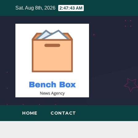
Skip
Sat. Aug 8th, 2026
2:47:44 AM
to
content
HOME
CONTACT