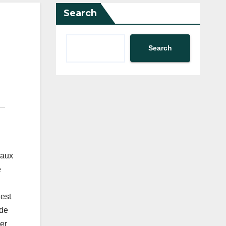
Search
Search
 aux
e
 est
 de
ner