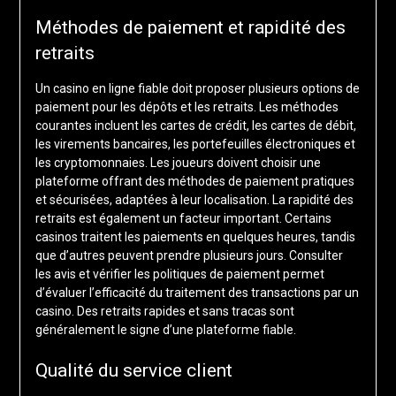
Méthodes de paiement et rapidité des
retraits
Un casino en ligne fiable doit proposer plusieurs options de
paiement pour les dépôts et les retraits. Les méthodes
courantes incluent les cartes de crédit, les cartes de débit,
les virements bancaires, les portefeuilles électroniques et
les cryptomonnaies. Les joueurs doivent choisir une
plateforme offrant des méthodes de paiement pratiques
et sécurisées, adaptées à leur localisation. La rapidité des
retraits est également un facteur important. Certains
casinos traitent les paiements en quelques heures, tandis
que d’autres peuvent prendre plusieurs jours. Consulter
les avis et vérifier les politiques de paiement permet
d’évaluer l’efficacité du traitement des transactions par un
casino. Des retraits rapides et sans tracas sont
généralement le signe d’une plateforme fiable.
Qualité du service client