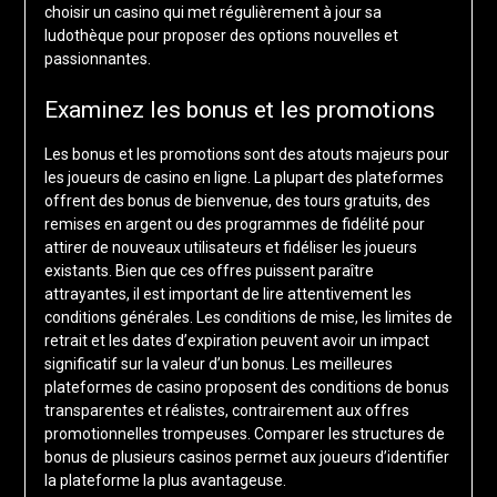
choisir un casino qui met régulièrement à jour sa
ludothèque pour proposer des options nouvelles et
passionnantes.
Examinez les bonus et les promotions
Les bonus et les promotions sont des atouts majeurs pour
les joueurs de casino en ligne. La plupart des plateformes
offrent des bonus de bienvenue, des tours gratuits, des
remises en argent ou des programmes de fidélité pour
attirer de nouveaux utilisateurs et fidéliser les joueurs
existants. Bien que ces offres puissent paraître
attrayantes, il est important de lire attentivement les
conditions générales. Les conditions de mise, les limites de
retrait et les dates d’expiration peuvent avoir un impact
significatif sur la valeur d’un bonus. Les meilleures
plateformes de casino proposent des conditions de bonus
transparentes et réalistes, contrairement aux offres
promotionnelles trompeuses. Comparer les structures de
bonus de plusieurs casinos permet aux joueurs d’identifier
la plateforme la plus avantageuse.