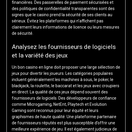
financières. Des passerelles de paiement sécurisées et
des politiques de confidentialité transparentes sont des
signes que le casino prend la sécurité de ses clients au
sérieux. Évitez les plateformes qui n’affichent pas
clairement leurs informations de licence ou leurs mesures
de sécurité.
Analysez les fournisseurs de logiciels
et la variété des jeux
Un bon casino en ligne doit proposer une large sélection de
jeux pour divertir les joueurs. Les catégories populaires
incluent généralement les machines à sous, le poker, le
blackjack, la roulette, le baccarat et les jeux avec croupiers
en direct. La qualité de ces jeux dépend souvent des
fournisseurs de logiciels. Des développeurs de confiance
comme Microgaming, NetEnt, Playtech et Evolution
Gaming sont reconnus pour leur équité et leurs
graphismes de haute qualité. Une plateforme partenaire
de fournisseurs réputés est plus susceptible d’offrir une
meilleure expérience de jeu. Il est également judicieux de