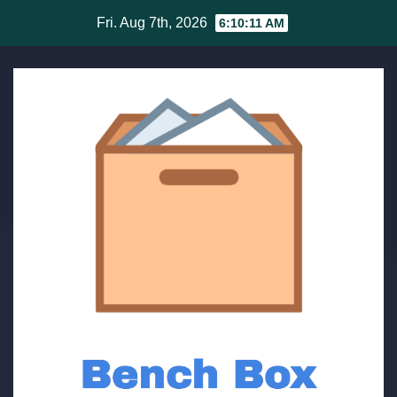
Skip
Fri. Aug 7th, 2026
6:10:12 AM
to
content