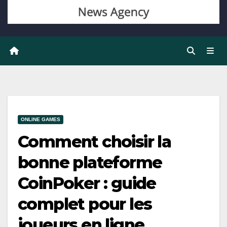
ONLINE GAMES
Comment choisir la
bonne plateforme
CoinPoker : guide
complet pour les
joueurs en ligne