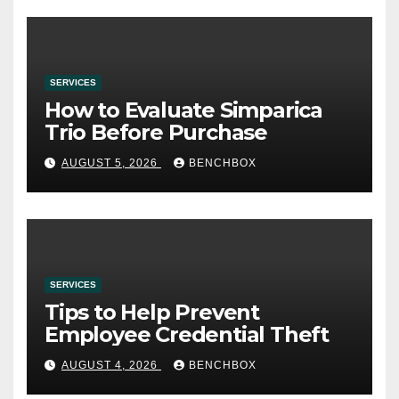
SERVICES
How to Evaluate Simparica
Trio Before Purchase
AUGUST 5, 2026
BENCHBOX
SERVICES
Tips to Help Prevent
Employee Credential Theft
AUGUST 4, 2026
BENCHBOX