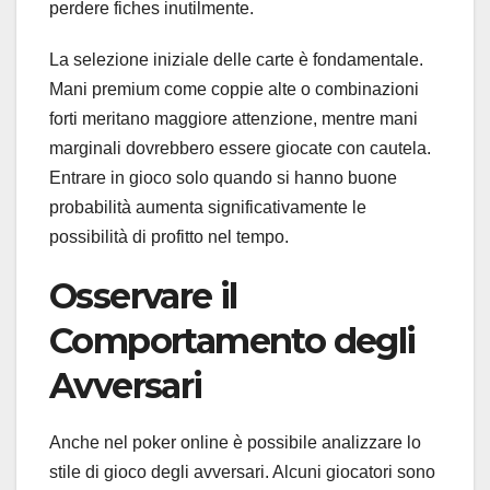
perdere fiches inutilmente.
La selezione iniziale delle carte è fondamentale.
Mani premium come coppie alte o combinazioni
forti meritano maggiore attenzione, mentre mani
marginali dovrebbero essere giocate con cautela.
Entrare in gioco solo quando si hanno buone
probabilità aumenta significativamente le
possibilità di profitto nel tempo.
Osservare il
Comportamento degli
Avversari
Anche nel poker online è possibile analizzare lo
stile di gioco degli avversari. Alcuni giocatori sono