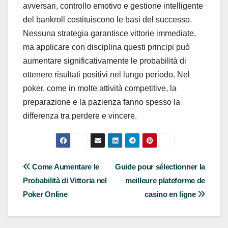
avversari, controllo emotivo e gestione intelligente
del bankroll costituiscono le basi del successo.
Nessuna strategia garantisce vittorie immediate,
ma applicare con disciplina questi principi può
aumentare significativamente le probabilità di
ottenere risultati positivi nel lungo periodo. Nel
poker, come in molte attività competitive, la
preparazione e la pazienza fanno spesso la
differenza tra perdere e vincere.
Post
Come Aumentare le
Guide pour sélectionner la
Probabilità di Vittoria nel
meilleure plateforme de
navigation
Poker Online
casino en ligne