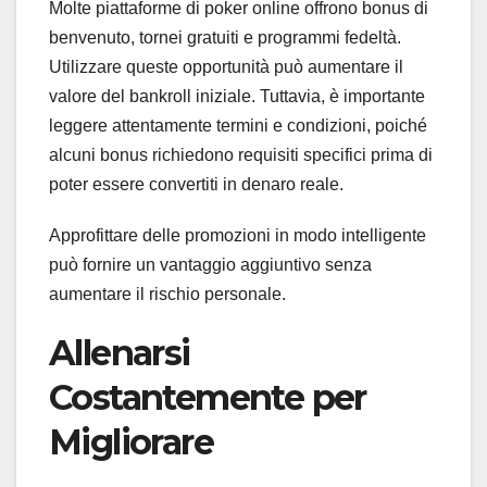
Molte piattaforme di poker online offrono bonus di
benvenuto, tornei gratuiti e programmi fedeltà.
Utilizzare queste opportunità può aumentare il
valore del bankroll iniziale. Tuttavia, è importante
leggere attentamente termini e condizioni, poiché
alcuni bonus richiedono requisiti specifici prima di
poter essere convertiti in denaro reale.
Approfittare delle promozioni in modo intelligente
può fornire un vantaggio aggiuntivo senza
aumentare il rischio personale.
Allenarsi
Costantemente per
Migliorare