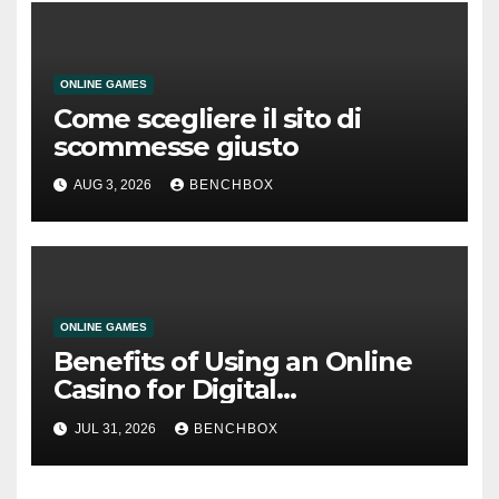
ONLINE GAMES
Come scegliere il sito di
scommesse giusto
AUG 3, 2026
BENCHBOX
ONLINE GAMES
Benefits of Using an Online
Casino for Digital
Entertainment
JUL 31, 2026
BENCHBOX