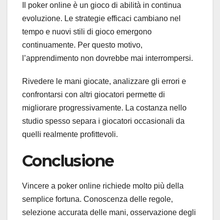
Il poker online è un gioco di abilità in continua
evoluzione. Le strategie efficaci cambiano nel
tempo e nuovi stili di gioco emergono
continuamente. Per questo motivo,
l’apprendimento non dovrebbe mai interrompersi.
Rivedere le mani giocate, analizzare gli errori e
confrontarsi con altri giocatori permette di
migliorare progressivamente. La costanza nello
studio spesso separa i giocatori occasionali da
quelli realmente profittevoli.
Conclusione
Vincere a poker online richiede molto più della
semplice fortuna. Conoscenza delle regole,
selezione accurata delle mani, osservazione degli