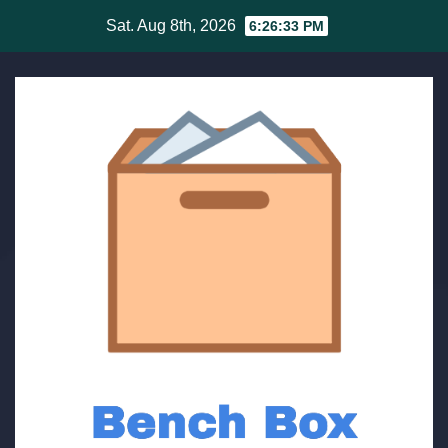
Skip
Sat. Aug 8th, 2026
6:26:34 PM
to
content