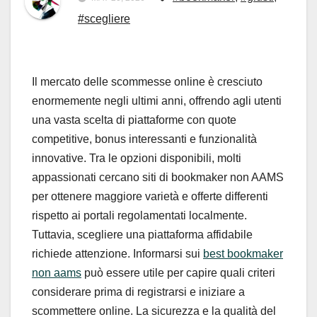
#scegliere
Il mercato delle scommesse online è cresciuto
enormemente negli ultimi anni, offrendo agli utenti
una vasta scelta di piattaforme con quote
competitive, bonus interessanti e funzionalità
innovative. Tra le opzioni disponibili, molti
appassionati cercano siti di bookmaker non AAMS
per ottenere maggiore varietà e offerte differenti
rispetto ai portali regolamentati localmente.
Tuttavia, scegliere una piattaforma affidabile
richiede attenzione. Informarsi sui
best bookmaker
non aams
può essere utile per capire quali criteri
considerare prima di registrarsi e iniziare a
scommettere online. La sicurezza e la qualità del