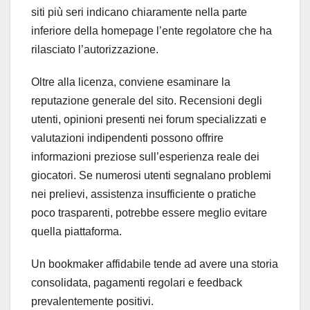
siti più seri indicano chiaramente nella parte
inferiore della homepage l’ente regolatore che ha
rilasciato l’autorizzazione.
Oltre alla licenza, conviene esaminare la
reputazione generale del sito. Recensioni degli
utenti, opinioni presenti nei forum specializzati e
valutazioni indipendenti possono offrire
informazioni preziose sull’esperienza reale dei
giocatori. Se numerosi utenti segnalano problemi
nei prelievi, assistenza insufficiente o pratiche
poco trasparenti, potrebbe essere meglio evitare
quella piattaforma.
Un bookmaker affidabile tende ad avere una storia
consolidata, pagamenti regolari e feedback
prevalentemente positivi.