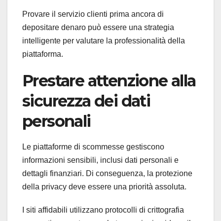
Provare il servizio clienti prima ancora di
depositare denaro può essere una strategia
intelligente per valutare la professionalità della
piattaforma.
Prestare attenzione alla
sicurezza dei dati
personali
Le piattaforme di scommesse gestiscono
informazioni sensibili, inclusi dati personali e
dettagli finanziari. Di conseguenza, la protezione
della privacy deve essere una priorità assoluta.
I siti affidabili utilizzano protocolli di crittografia