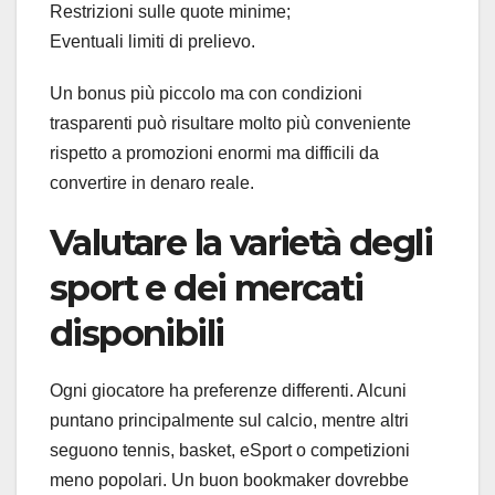
Restrizioni sulle quote minime;
Eventuali limiti di prelievo.
Un bonus più piccolo ma con condizioni
trasparenti può risultare molto più conveniente
rispetto a promozioni enormi ma difficili da
convertire in denaro reale.
Valutare la varietà degli
sport e dei mercati
disponibili
Ogni giocatore ha preferenze differenti. Alcuni
puntano principalmente sul calcio, mentre altri
seguono tennis, basket, eSport o competizioni
meno popolari. Un buon bookmaker dovrebbe