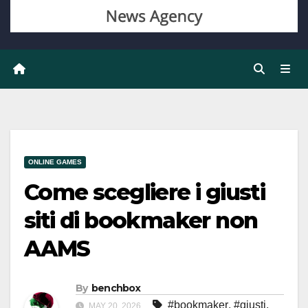
ONLINE GAMES
Come scegliere i giusti
siti di bookmaker non
AAMS
By
benchbox
#bookmaker
,
#giusti
,
MAY 20, 2026