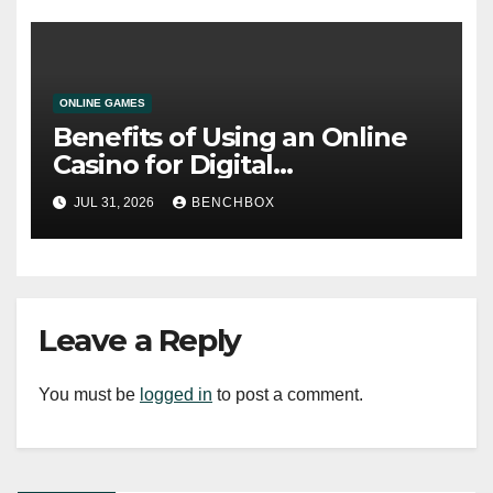
ONLINE GAMES
Benefits of Using an Online
Casino for Digital
Entertainment
JUL 31, 2026
BENCHBOX
Leave a Reply
You must be
logged in
to post a comment.