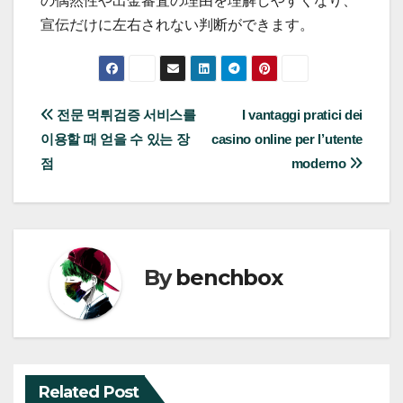
の偶然性や出金審査の理由を理解しやすくなり、
宣伝だけに左右されない判断ができます。
Post
전문 먹튀검증 서비스를
I vantaggi pratici dei
이용할 때 얻을 수 있는 장
casino online per l’utente
navigation
점
moderno
By
benchbox
Related Post