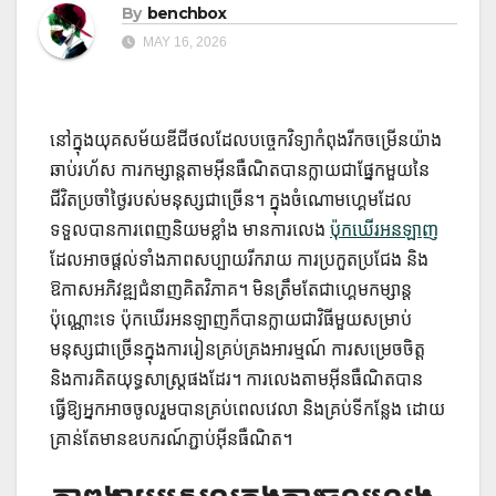
By
benchbox
MAY 16, 2026
នៅក្នុងយុគសម័យឌីជីថលដែលបច្ចេកវិទ្យាកំពុងរីកចម្រើនយ៉ាង
ឆាប់រហ័ស ការកម្សាន្តតាមអ៊ីនធឺណិតបានក្លាយជាផ្នែកមួយនៃ
ជីវិតប្រចាំថ្ងៃរបស់មនុស្សជាច្រើន។ ក្នុងចំណោមហ្គេមដែល
ទទួលបានការពេញនិយមខ្លាំង មានការលេង
ប៉ុកឃើរអនឡាញ
ដែលអាចផ្តល់ទាំងភាពសប្បាយរីករាយ ការប្រកួតប្រជែង និង
ឱកាសអភិវឌ្ឍជំនាញគិតវិភាគ។ មិនត្រឹមតែជាហ្គេមកម្សាន្ត
ប៉ុណ្ណោះទេ ប៉ុកឃើរអនឡាញក៏បានក្លាយជាវិធីមួយសម្រាប់
មនុស្សជាច្រើនក្នុងការរៀនគ្រប់គ្រងអារម្មណ៍ ការសម្រេចចិត្ត
និងការគិតយុទ្ធសាស្ត្រផងដែរ។ ការលេងតាមអ៊ីនធឺណិតបាន
ធ្វើឱ្យអ្នកអាចចូលរួមបានគ្រប់ពេលវេលា និងគ្រប់ទីកន្លែង ដោយ
គ្រាន់តែមានឧបករណ៍ភ្ជាប់អ៊ីនធឺណិត។