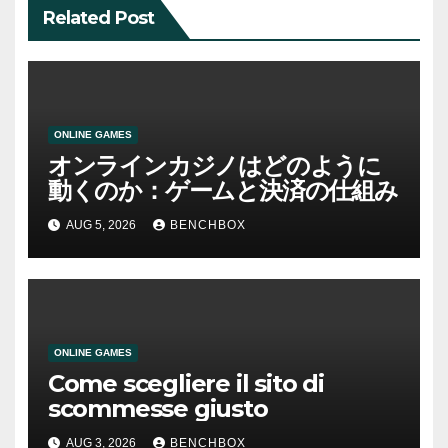
Related Post
ONLINE GAMES
オンラインカジノはどのように
動くのか：ゲームと決済の仕組み
AUG 5, 2026
BENCHBOX
ONLINE GAMES
Come scegliere il sito di
scommesse giusto
AUG 3, 2026
BENCHBOX