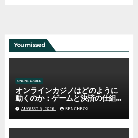
You missed
ONLINE GAMES
オンラインカジノはどのように
動くのか：ゲームと決済の仕組
み
AUGUST 5, 2026
BENCHBOX