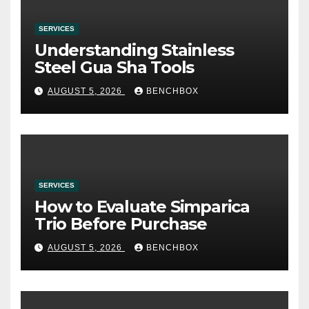
SERVICES
Understanding Stainless
Steel Gua Sha Tools
AUGUST 5, 2026
BENCHBOX
SERVICES
How to Evaluate Simparica
Trio Before Purchase
AUGUST 5, 2026
BENCHBOX