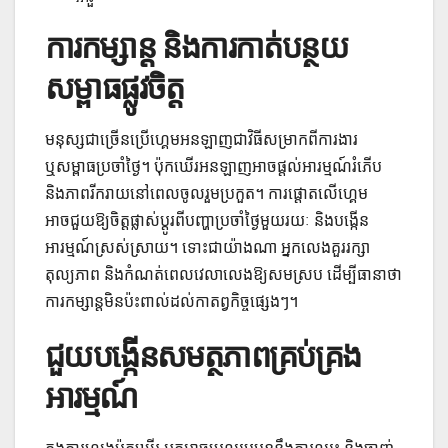
ការកម្សាន្ត និងការកាត់បន្ថយ
សម្ពាធផ្លូវចិត្ត
មនុស្សជាច្រើនប្រើហ្គេមអនឡាញជាវិធីសម្រាកពីការងារ
ឬសម្ពាធប្រចាំថ្ងៃ។ ប៉ុកឃើរអនឡាញអាចផ្តល់អារម្មណ៍រំភើប
និងភាពរីករាយនៅពេលចូលរួមប្រកួត។ ការផ្តោតលើហ្គេម
អាចជួយឱ្យចិត្តផ្លាស់ប្តូរពីបញ្ហាប្រចាំថ្ងៃមួយរយៈ និងបង្កើន
អារម្មណ៍ស្រស់ស្រាយ។ ទោះជាយ៉ាងណា អ្នកលេងគួររក្សា
តុល្យភាព និងកំណត់ពេលវេលាលេងឱ្យសមស្រប ដើម្បីធានាថា
ការកម្សាន្តមិនប៉ះពាល់ដល់កាតព្វកិច្ចផ្សេងៗ។
ជួយបង្កើនសមត្ថភាពគ្រប់គ្រង
អារម្មណ៍