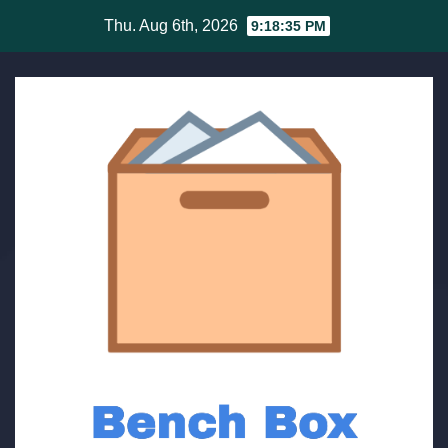
Skip
Thu. Aug 6th, 2026
9:18:36 PM
to
content