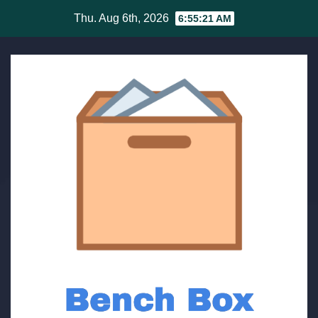
Skip
Thu. Aug 6th, 2026
6:55:21 AM
to
content