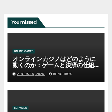
You missed
ONLINE GAMES
オンラインカジノはどのように
動くのか：ゲームと決済の仕組
み
AUGUST 5, 2026
BENCHBOX
SERVICES