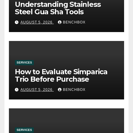
Understanding Stainless
Steel Gua Sha Tools
AUGUST 5, 2026
BENCHBOX
SERVICES
How to Evaluate Simparica
Trio Before Purchase
AUGUST 5, 2026
BENCHBOX
SERVICES