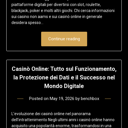
piattaforme digitali per divertirsi con slot, roulette,
blackjack, poker e molti altri giochi. Chi cerca informazioni
sui casino non aams e sui casinò online in generale
desidera spesso…
Continue reading
Casinò Online: Tutto sul Funzionamento,
la Protezione dei Dati e il Successo nel
Mondo Digitale
Posted on
May 19, 2026
by
benchbox
L’evoluzione dei casinò online nel panorama
dell’intrattenimento Negli ultimi anni i casinò online hanno
acquisito una popolarità enorme, trasformandosi in una