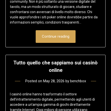
community. Non è più soltanto una versione digitale del
tavolo, ma un modo strutturato di giocare, studiare e
confrontarsi con avversari di livello molto diverso. Chi
vuole approfondire i siti poker online dovrebbe partire da
informazioni semplici, condizioni trasparenti…
Continue reading
Tutto quello che sappiamo sui casinò
online
Posted on
May 28, 2026
by
benchbox
I casinò online hanno trasformato il settore
dell’intrattenimento digitale, permettendo agli utenti di
accedere a un’ampia gamma di giochi direttamente
tramite Internet. Oggi milioni di persone utilizzano