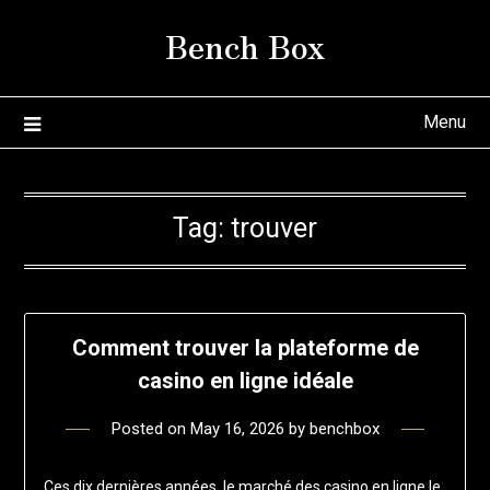
Skip
Bench Box
to
content
Menu
Tag:
trouver
Comment trouver la plateforme de
casino en ligne idéale
Posted on
May 16, 2026
by
benchbox
Ces dix dernières années, le marché des casino en ligne le