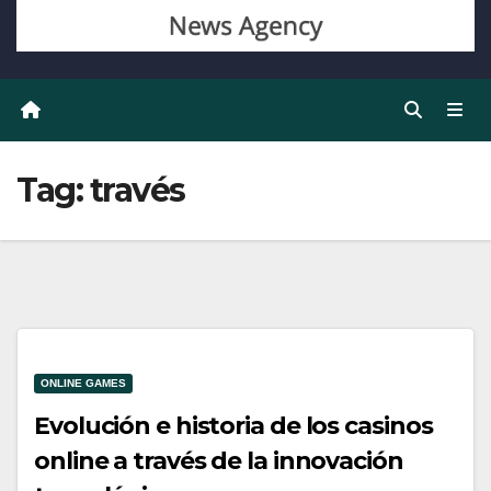
Tag:
través
ONLINE GAMES
Evolución e historia de los casinos
online a través de la innovación