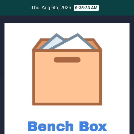
Skip
Thu. Aug 6th, 2026
9:35:34 AM
to
content