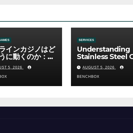
GAMES
SERVICES
ラインカジノはど
Understanding
うに動くのか：ゲ
Stainless Steel 
と決済の仕組み
Sha Tools
ST 5, 2026
AUGUST 5, 2026
BOX
BENCHBOX