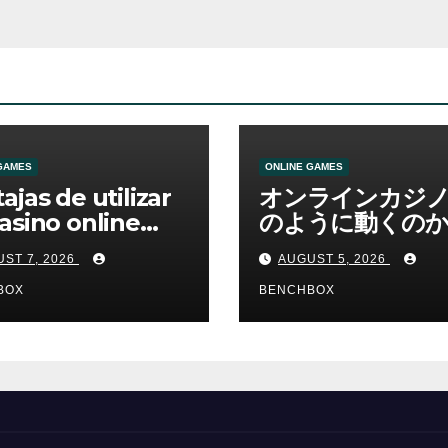
GAMES
ONLINE GAMES
ajas de utilizar
オンラインカジ
asino online
のように動くのか
erno
ームと決済の仕組
ST 7, 2026
AUGUST 5, 2026
BOX
BENCHBOX