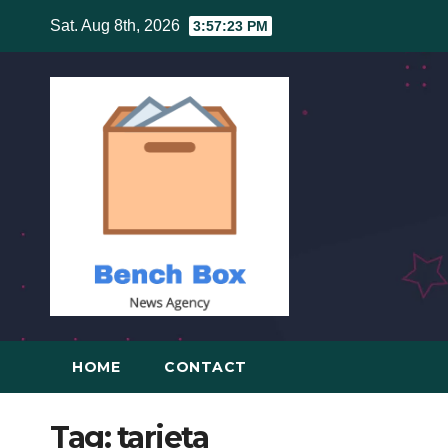
Skip
Sat. Aug 8th, 2026
3:57:24 PM
to
content
HOME
CONTACT
Tag:
tarjeta