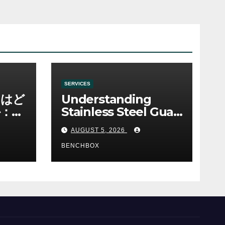
SERVICES
ノはど
Understanding
：ゲ
Stainless Steel Gua
み
Sha Tools
AUGUST 5, 2026
BENCHBOX