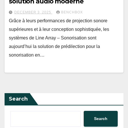
solution audio moderne
DECEMBER 3, 2025
BENCHBOX
Grâce à leurs performances de projection sonore
supérieures et à leur conception sophistiquée, les
systèmes de Line Array – Sonorisation sont
aujourd’hui la solution de prédilection pour la
sonorisation en…
Search
Search