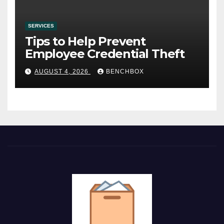
SERVICES
Tips to Help Prevent
Employee Credential Theft
AUGUST 4, 2026
BENCHBOX