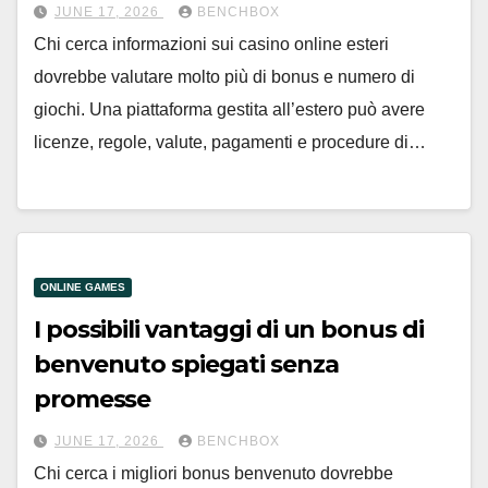
JUNE 17, 2026
BENCHBOX
Chi cerca informazioni sui casino online esteri
dovrebbe valutare molto più di bonus e numero di
giochi. Una piattaforma gestita all’estero può avere
licenze, regole, valute, pagamenti e procedure di…
ONLINE GAMES
I possibili vantaggi di un bonus di
benvenuto spiegati senza
promesse
JUNE 17, 2026
BENCHBOX
Chi cerca i migliori bonus benvenuto dovrebbe