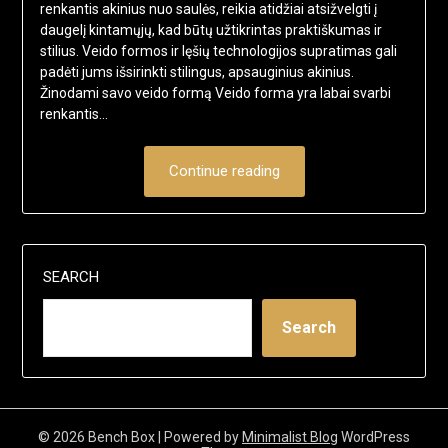
renkantis akinius nuo saulės, reikia atidžiai atsižvelgti į
daugelį kintamųjų, kad būtų užtikrintas praktiškumas ir
stilius. Veido formos ir lęšių technologijos supratimas gali
padėti jums išsirinkti stilingus, apsauginius akinius.
Žinodami savo veido formą Veido forma yra labai svarbi
renkantis…
Continue reading
SEARCH
Search
© 2026 Bench Box
| Powered by
Minimalist Blog
WordPress