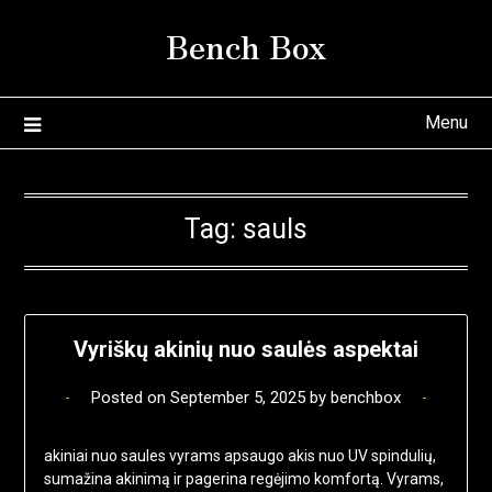
Skip
Bench Box
to
content
Menu
Tag:
sauls
Vyriškų akinių nuo saulės aspektai
Posted on
September 5, 2025
by
benchbox
akiniai nuo saules vyrams apsaugo akis nuo UV spindulių,
sumažina akinimą ir pagerina regėjimo komfortą. Vyrams,