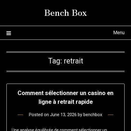
Skip
Bench Box
to
content
Menu
Tag:
retrait
Comment sélectionner un casino en
ligne à retrait rapide
Posted on
June 13, 2026
by
benchbox
Une analyse équilibrée de comment sélectionner un