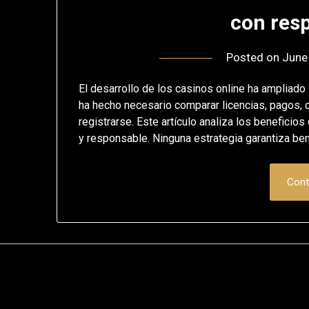
con res
Posted on
June
El desarrollo de los casinos online ha ampliado
ha hecho necesario comparar licencias, pagos, 
registrarse. Este artículo analiza los beneficios
y responsable. Ninguna estrategia garantiza ben
Cont