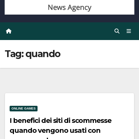
Tag:
quando
ONLINE GAMES
I benefici dei siti di scommesse
quando vengono usati con