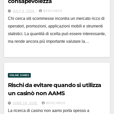
consapevolezza
JULY 9, 2026
BENCHBOX
Chi cerca siti scommesse incontra un mercato ricco di
operatori, promozioni, applicazioni mobili e strumenti
statistici. La quantità di scelta può essere interessante,
ma rende ancora più importante valutare la…
ONLINE GAMES
Rischi da evitare quando si utilizza
un casinò non AAMS
JUNE 19, 2026
BENCHBOX
La ricerca di casino non aams porta spesso a