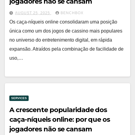
jogadores não se cansam
AUGUST 25, 2025
BENCHBOX
Os caça-níqueis online consolidaram uma posição
única como um dos jogos de cassino mais populares
no universo do entretenimento digital, em rápida
expansão. Atraídos pela combinação de facilidade de
uso,…
SERVICES
A crescente popularidade dos
caça-níqueis online: por que os
jogadores não se cansam