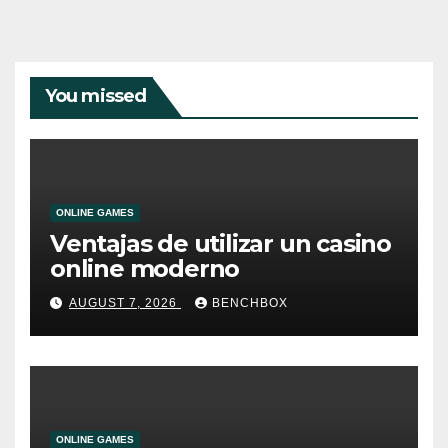
You missed
ONLINE GAMES
Ventajas de utilizar un casino
online moderno
AUGUST 7, 2026
BENCHBOX
ONLINE GAMES