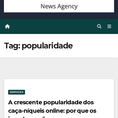
Tag:
popularidade
SERVICES
A crescente popularidade dos
caça-níqueis online: por que os