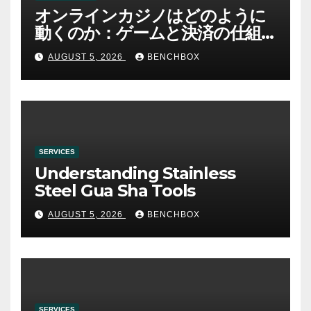
オンラインカジノはどのように
動くのか：ゲームと決済の仕組
み
AUGUST 5, 2026
BENCHBOX
SERVICES
Understanding Stainless
Steel Gua Sha Tools
AUGUST 5, 2026
BENCHBOX
SERVICES