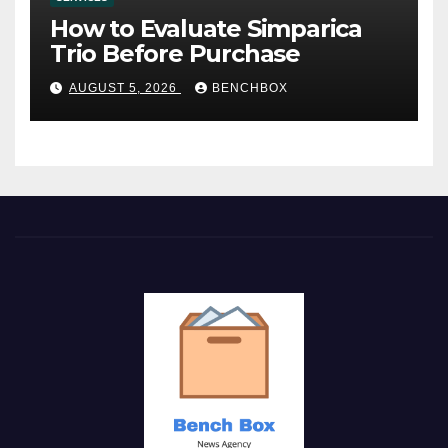
How to Evaluate Simparica
Trio Before Purchase
AUGUST 5, 2026
BENCHBOX