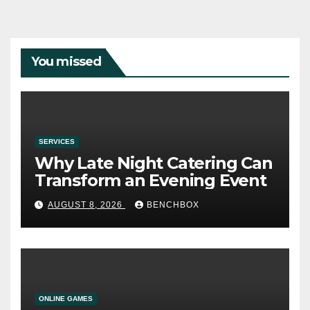
You missed
SERVICES
Why Late Night Catering Can
Transform an Evening Event
AUGUST 8, 2026
BENCHBOX
ONLINE GAMES