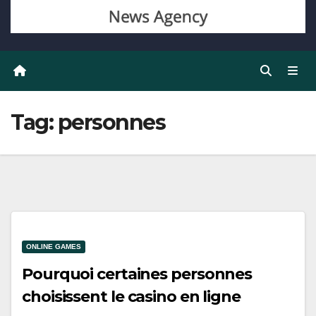
Tag:
personnes
ONLINE GAMES
Pourquoi certaines personnes
choisissent le casino en ligne