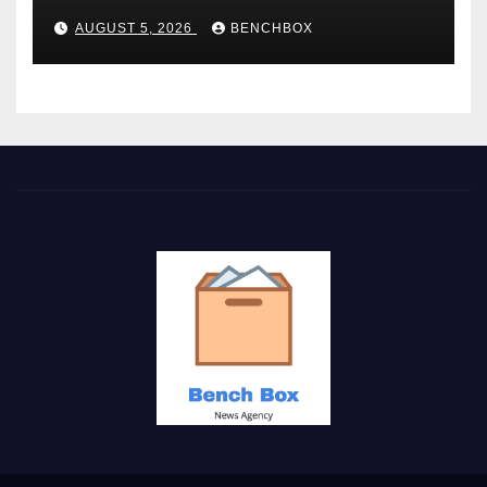
AUGUST 5, 2026
BENCHBOX