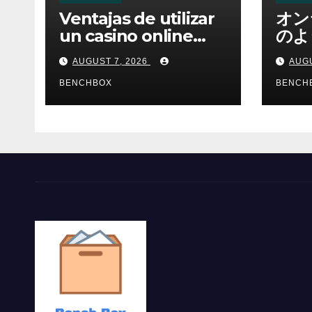
Ventajas de utilizar
オン
un casino online
のよ
moderno
ーム
AUGUST 7, 2026
AUGU
BENCHBOX
BENCH