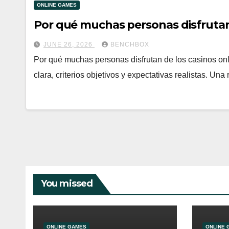
ONLINE GAMES
Por qué muchas personas disfrutan 
JUNE 26, 2026
BENCHBOX
Por qué muchas personas disfrutan de los casinos on
clara, criterios objetivos y expectativas realistas. U
You missed
ONLINE GAMES
ONLINE 