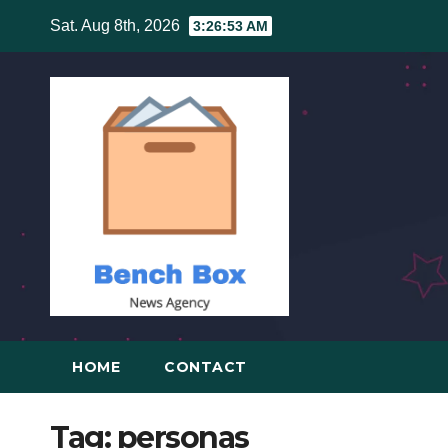
Skip
Sat. Aug 8th, 2026
3:26:54 AM
to
content
HOME
CONTACT
Tag:
personas