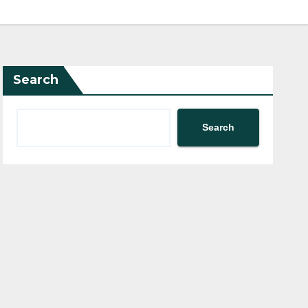
Search
Search