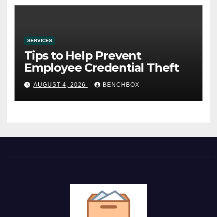
SERVICES
Tips to Help Prevent
Employee Credential Theft
AUGUST 4, 2026
BENCHBOX