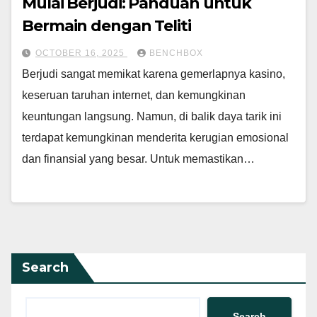
Mulai Berjudi: Panduan untuk
Bermain dengan Teliti
OCTOBER 16, 2025
BENCHBOX
Berjudi sangat memikat karena gemerlapnya kasino,
keseruan taruhan internet, dan kemungkinan
keuntungan langsung. Namun, di balik daya tarik ini
terdapat kemungkinan menderita kerugian emosional
dan finansial yang besar. Untuk memastikan…
Search
Search