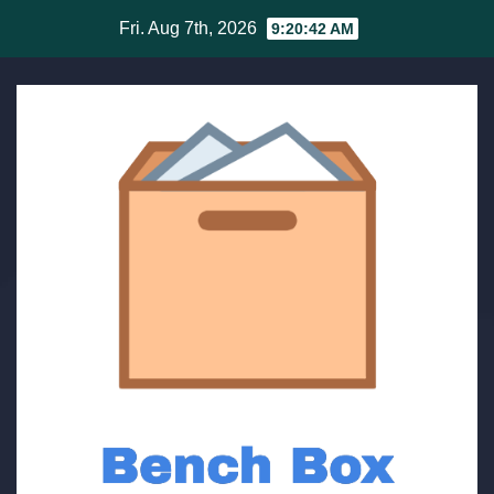
Skip
Fri. Aug 7th, 2026
9:20:42 AM
to
content