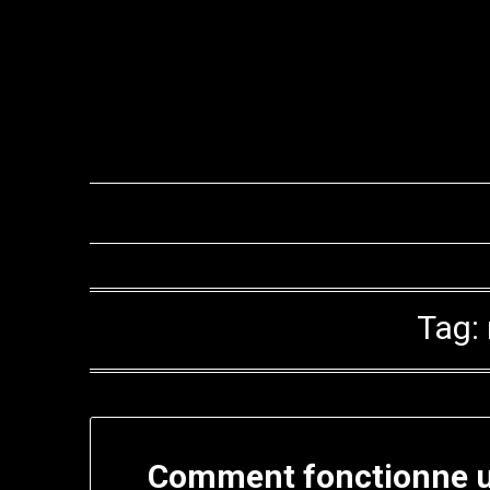
Skip
to
content
Tag:
Comment fonctionne u