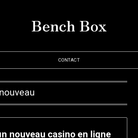
Bench Box
CONTACT
nouveau
n nouveau casino en ligne