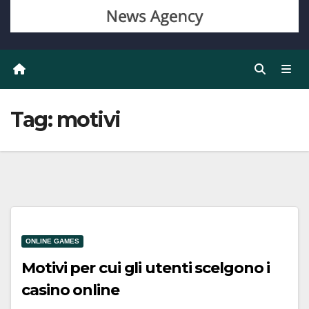
Tag:
motivi
ONLINE GAMES
Motivi per cui gli utenti scelgono i
casino online