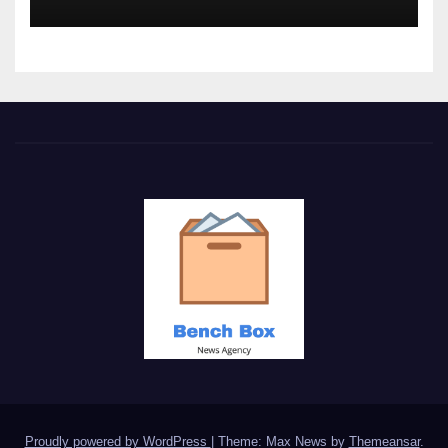
Proudly powered by WordPress
|
Theme: Max News by
Themeansar
.