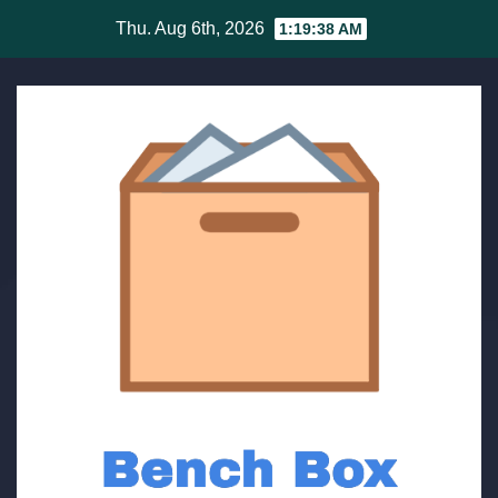
Skip
Thu. Aug 6th, 2026
1:19:38 AM
to
content