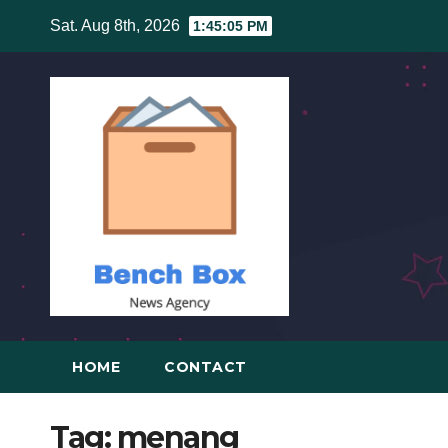
Skip
Sat. Aug 8th, 2026
1:45:05 PM
to
content
HOME
CONTACT
Tag:
menang