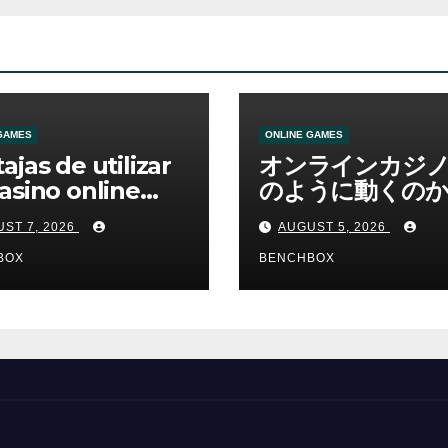
GAMES
ONLINE GAMES
ajas de utilizar
オンラインカジ
asino online
のように動くのか
erno
ームと決済の仕組
ST 7, 2026
AUGUST 5, 2026
BOX
BENCHBOX