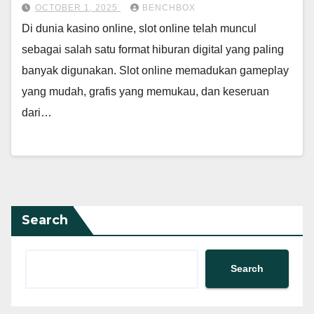
OCTOBER 1, 2025
BENCHBOX
Di dunia kasino online, slot online telah muncul
sebagai salah satu format hiburan digital yang paling
banyak digunakan. Slot online memadukan gameplay
yang mudah, grafis yang memukau, dan keseruan
dari…
Search
Search