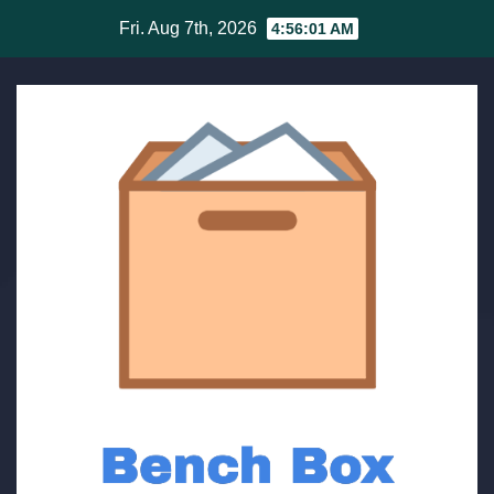
Skip
Fri. Aug 7th, 2026
4:56:01 AM
to
content