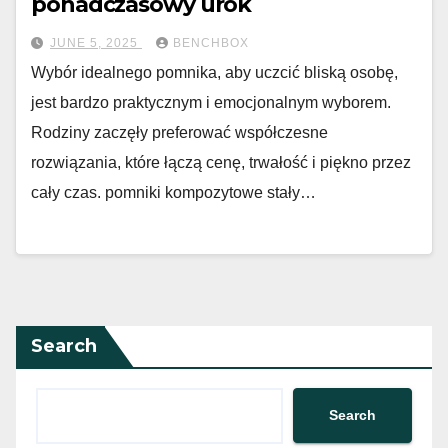
ponadczasowy urok
JUNE 5, 2025
BENCHBOX
Wybór idealnego pomnika, aby uczcić bliską osobę,
jest bardzo praktycznym i emocjonalnym wyborem.
Rodziny zaczęły preferować współczesne
rozwiązania, które łączą cenę, trwałość i piękno przez
cały czas. pomniki kompozytowe stały…
Search
Search