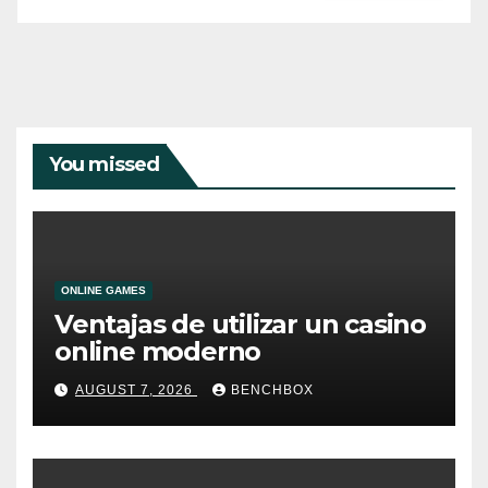
You missed
ONLINE GAMES
Ventajas de utilizar un casino
online moderno
AUGUST 7, 2026
BENCHBOX