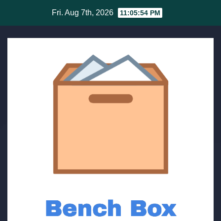
Skip
Fri. Aug 7th, 2026
11:05:54 PM
to
content