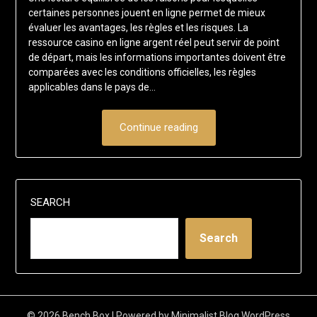
certaines personnes jouent en ligne permet de mieux
évaluer les avantages, les règles et les risques. La
ressource casino en ligne argent réel peut servir de point
de départ, mais les informations importantes doivent être
comparées avec les conditions officielles, les règles
applicables dans le pays de…
Continue reading
SEARCH
Search
© 2026 Bench Box
| Powered by
Minimalist Blog
WordPress