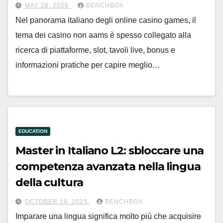
MAY 28, 2026
BENCHBOX
Nel panorama italiano degli online casino games, il
tema dei casino non aams è spesso collegato alla
ricerca di piattaforme, slot, tavoli live, bonus e
informazioni pratiche per capire meglio…
EDUCATION
Master in Italiano L2: sbloccare una
competenza avanzata nella lingua
della cultura
OCTOBER 19, 2025
BENCHBOX
Imparare una lingua significa molto più che acquisire