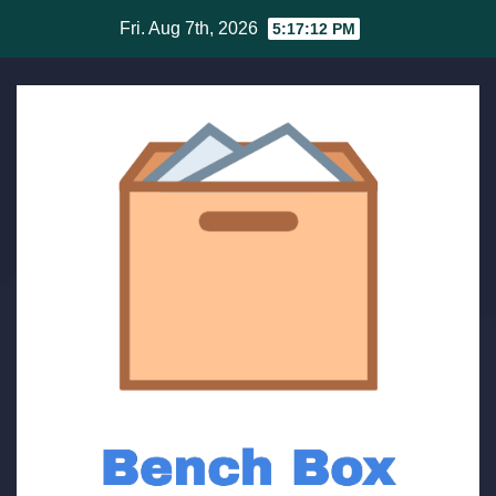
Skip
Fri. Aug 7th, 2026
5:17:12 PM
to
content