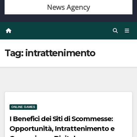
Tag:
intrattenimento
ONLINE GAMES
I Benefici dei Siti di Scommesse:
Opportunità, Intrattenimento e