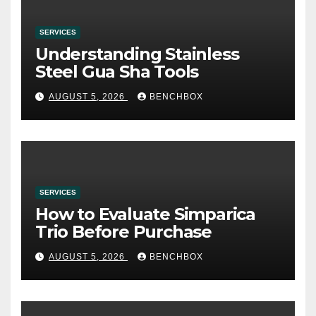
SERVICES
Understanding Stainless
Steel Gua Sha Tools
AUGUST 5, 2026
BENCHBOX
SERVICES
How to Evaluate Simparica
Trio Before Purchase
AUGUST 5, 2026
BENCHBOX