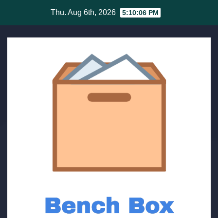
Skip
Thu. Aug 6th, 2026
5:10:06 PM
to
content