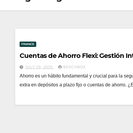
FINANCE
Cuentas de Ahorro Flexi: Gestión In
JULY 29, 2025
BENCHBOX
Ahorro es un hábito fundamental y crucial para la seg
extra en depósitos a plazo fijo o cuentas de ahorro. ¿