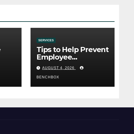
SERVICES
e
Tips to Help Prevent
Employee
e
Credential Theft
AUGUST 4, 2026
BENCHBOX