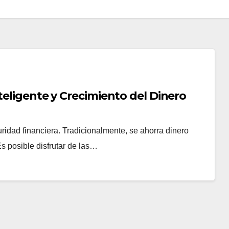
teligente y Crecimiento del Dinero
uridad financiera. Tradicionalmente, se ahorra dinero
Es posible disfrutar de las…